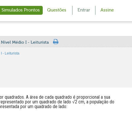
Simulados Prontos
Questões
Entrar
Assine
Nível Médio I - Leiturista
 - Leiturista
r quadrados. A área de cada quadrado é proporcional a sua
 representado por um quadrado de lado √2 cm, a população do
epresentada por um quadrado de lado: