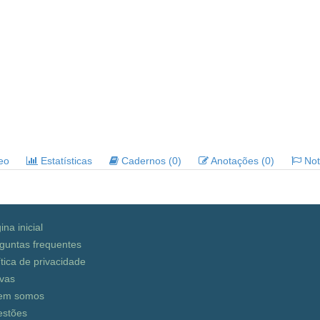
deo
Estatísticas
Cadernos (0)
Anotações (0)
Noti
ina inicial
guntas frequentes
ítica de privacidade
vas
em somos
stões