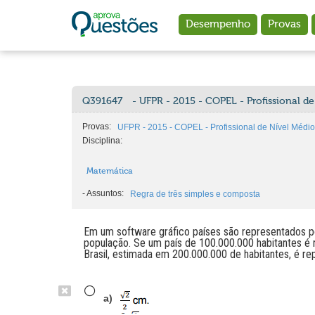
Ir para o conteúdo principal
Desempenho
Provas
Q391647
- UFPR - 2015 - COPEL - Profissional de 
Provas:
UFPR - 2015 - COPEL - Profissional de Nível Médio I
Disciplina:
Matemática
-
Assuntos:
Regra de três simples e composta
Em um software gráfico países são representados po
população. Se um país de 100.000.000 habitantes é
Brasil, estimada em 200.000.000 de habitantes, é r
a)