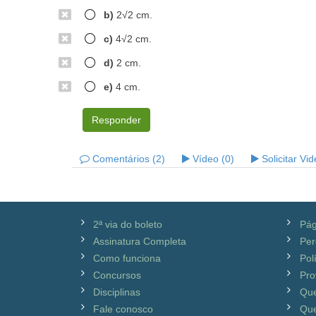
b)
2√2 cm.
c)
4√2 cm.
d)
2 cm.
e)
4 cm.
Responder
Comentários (2)
Vídeo (0)
Solicitar Vi
2ª via do boleto
Pág
Assinatura Completa
Per
Como funciona
Pol
Concursos
Pro
Disciplinas
Qu
Fale conosco
Que