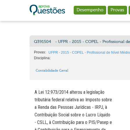
Ir para o conteúdo principal
Desempenho
Provas
Q391504
- UFPR - 2015 - COPEL - Profissional d
Provas:
UFPR - 2015 - COPEL - Profissional de Nível Médio 
Disciplina:
Contabilidade Geral
A Lei 12.973/2014 alterou a legislação
tributária federal relativa ao Imposto sobre
a Renda das Pessoas Jurídicas - IRPJ, à
Contribuição Social sobre o Lucro Líquido
- CSLL, à Contribuição para o PIS/Pasep e
à Contribuição para o Financiamento da