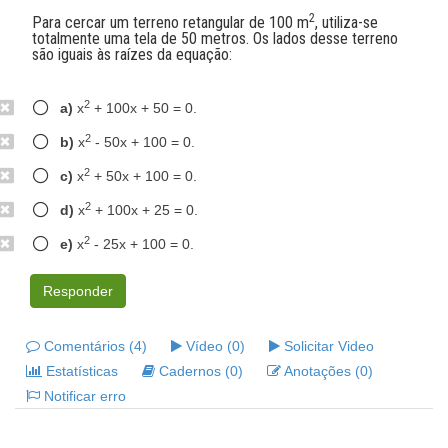
2
Para cercar um terreno retangular de 100 m
, utiliza-se
totalmente uma tela de 50 metros. Os lados desse terreno
são iguais às raízes da equação:
2
a)
x
+ 100x + 50 = 0.
2
b)
x
- 50x + 100 = 0.
2
c)
x
+ 50x + 100 = 0.
2
d)
x
+ 100x + 25 = 0.
2
e)
x
- 25x + 100 = 0.
Responder
Comentários (4)
Vídeo (0)
Solicitar Video
Estatísticas
Cadernos (0)
Anotações (0)
Notificar erro