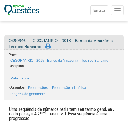
Ir para o conteúdo principal
Entrar
Mostr
Q390946
- CESGRANRIO - 2015 - Banco da Amazônia -
Técnico Bancário
Provas:
CESGRANRIO - 2015 - Banco da Amazônia - Técnico Bancário
Disciplina:
Matemática
-
Assuntos:
Progressões
Progressão aritmética
Progressão geométrica
Uma sequência de números reais tem seu termo geral, an ,
3n+1
dado por a
= 4.2
, para n ≥ 1 Essa sequência é uma
n
progressão