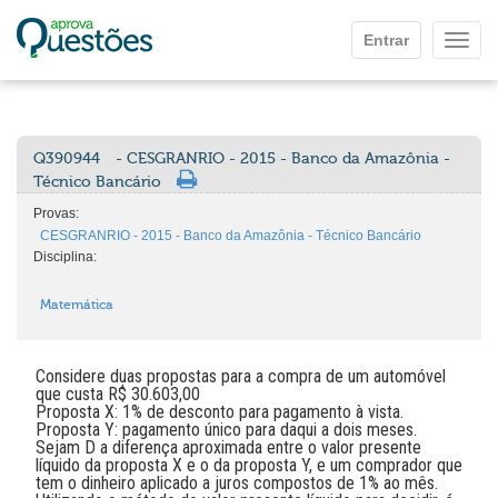
Ir para o conteúdo principal
Entrar
Mostr
Q390944
- CESGRANRIO - 2015 - Banco da Amazônia -
Técnico Bancário
Provas:
CESGRANRIO - 2015 - Banco da Amazônia - Técnico Bancário
Disciplina:
Matemática
Considere duas propostas para a compra de um automóvel
que custa R$ 30.603,00
Proposta X: 1% de desconto para pagamento à vista.
Proposta Y: pagamento único para daqui a dois meses.
Sejam D a diferença aproximada entre o valor presente
líquido da proposta X e o da proposta Y, e um comprador que
tem o dinheiro aplicado a juros compostos de 1% ao mês.