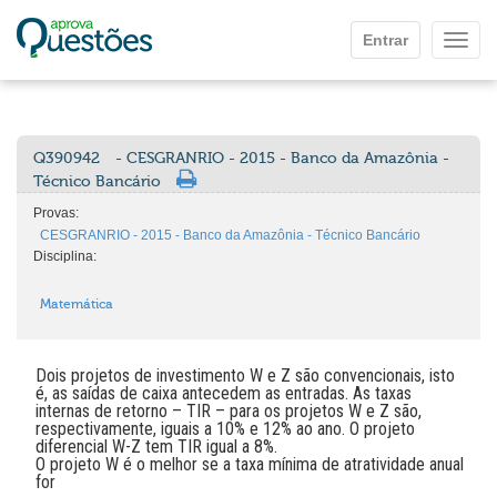
Ir para o conteúdo principal
Entrar
Mostr
Q390942
- CESGRANRIO - 2015 - Banco da Amazônia -
Técnico Bancário
Provas:
CESGRANRIO - 2015 - Banco da Amazônia - Técnico Bancário
Disciplina:
Matemática
Dois projetos de investimento W e Z são convencionais, isto
é, as saídas de caixa antecedem as entradas. As taxas
internas de retorno – TIR – para os projetos W e Z são,
respectivamente, iguais a 10% e 12% ao ano. O projeto
diferencial W-Z tem TIR igual a 8%.
O projeto W é o melhor se a taxa mínima de atratividade anual
for