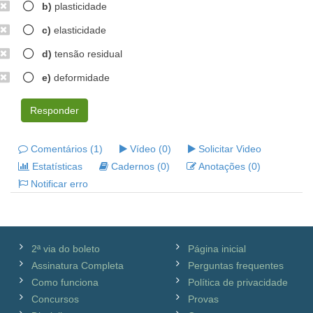
b)
plasticidade
c)
elasticidade
d)
tensão residual
e)
deformidade
Responder
Comentários (1)
Vídeo (0)
Solicitar Video
Estatísticas
Cadernos (0)
Anotações (0)
Notificar erro
2ª via do boleto
Página inicial
Assinatura Completa
Perguntas frequentes
Como funciona
Política de privacidade
Concursos
Provas