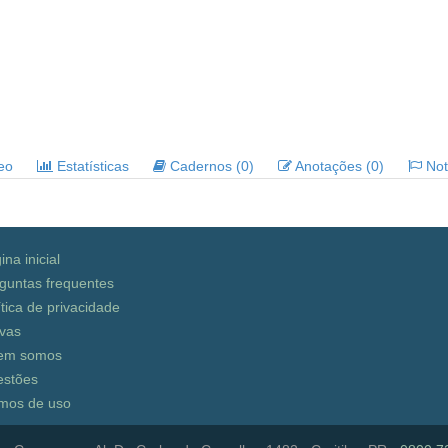
deo
Estatísticas
Cadernos (0)
Anotações (0)
Noti
ina inicial
guntas frequentes
ítica de privacidade
vas
em somos
stões
mos de uso