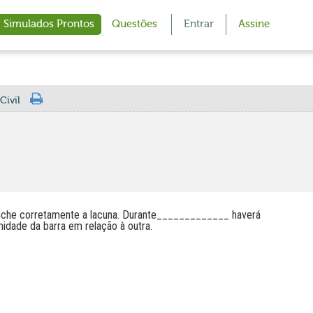
Simulados Prontos
Questões
Entrar
Assine
Civil
reenche corretamente a lacuna. Durante_____________ haverá
midade da barra em relação à outra.