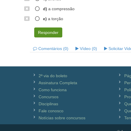
d)
a compressão
e)
a torção
Responder
Comentários (0)
Vídeo (0)
Solicitar Vi
2ª via do boleto
Pág
Assinatura Completa
Per
Como funciona
Pol
Concursos
Pro
Disciplinas
Qu
Fale conosco
Que
Notícias sobre concursos
Ter