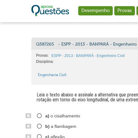
Ir para o conteúdo principal
Desempenho
Provas
Q387265
- ESPP - 2013 - BANPARÁ - Engenheiro 
Provas:
ESPP - 2013 - BANPARÁ - Engenheiro Civil
Disciplina:
Engenharia Civil
Leia o texto abaixo e assinale a alternativa que p
rotação em torno do eixo longitudinal, de uma extre
a)
o cisalhamento
b)
a flambagem
c)
aflexão