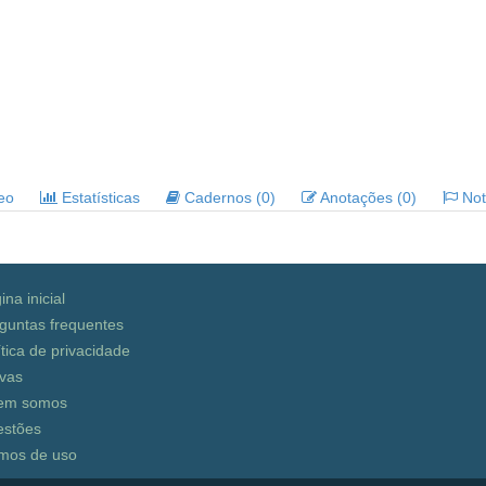
deo
Estatísticas
Cadernos (0)
Anotações (0)
Noti
ina inicial
guntas frequentes
ítica de privacidade
vas
em somos
stões
mos de uso