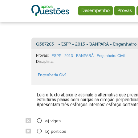
Ir para o conteúdo principal
Desempenho
Provas
Q387263
- ESPP - 2013 - BANPARÁ - Engenheiro 
Provas:
ESPP - 2013 - BANPARÁ - Engenheiro Civil
Disciplina:
Engenharia Civil
Leia o texto abaixo e assinale a alternativa que p
estruturas planas com cargas na direção perpendicul
Apresentam três esforços internos: esforço cortant
a)
vigas
b)
pórticos