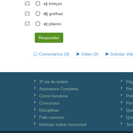
c)
treliças
d)
grelhas
e)
pilares
Responder
Comentários (0)
Vídeo (0)
Solicitar Vi
2ª via do boleto
Pág
Assinatura Completa
Per
Como funciona
Pol
Concursos
Pro
Disciplinas
Qu
Fale conosco
Que
Notícias sobre concursos
Ter