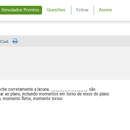
Simulados Prontos
Questões
Entrar
Assine
Civil
reenche corretamente a lacuna. ________________ são
ar ao plano, incluindo momentos em torno de eixos do plano.
e, momento fletor, momento torsor.