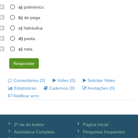
a)
polimérico.
b)
de pega.
c)
hidráulica.
d)
pasta.
e)
nata.
Responder
Comentários (3)
Vídeo (0)
Solicitar Video
Estatísticas
Cadernos (0)
Anotações (0)
Notificar erro
2ª via do boleto
Página inicial
Assinatura Completa
Perguntas frequentes