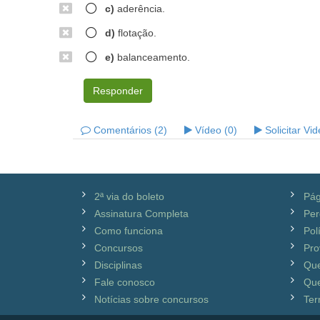
c)
aderência.
d)
flotação.
e)
balanceamento.
Responder
Comentários (2)
Vídeo (0)
Solicitar Vi
2ª via do boleto
Pág
Assinatura Completa
Per
Como funciona
Pol
Concursos
Pro
Disciplinas
Qu
Fale conosco
Que
Notícias sobre concursos
Ter