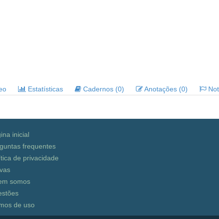
deo
Estatísticas
Cadernos (0)
Anotações (0)
Noti
ina inicial
guntas frequentes
ítica de privacidade
vas
em somos
stões
mos de uso