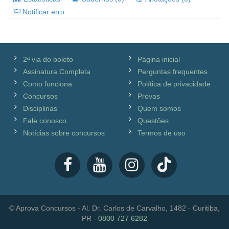
Notificar erro
2ª via do boleto
Página inicial
Assinatura Completa
Perguntas frequentes
Como funciona
Política de privacidade
Concursos
Provas
Disciplinas
Quem somos
Fale conosco
Questões
Notícias sobre concursos
Termos de uso
© Aprova Concursos - Al. Dr. Carlos de Carvalho, 1482 - Curitiba,
PR -
0800 727 6282