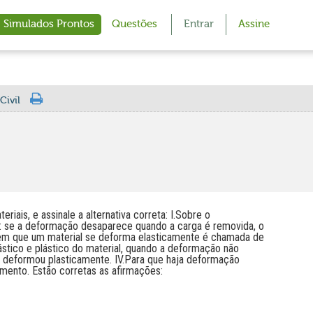
Simulados Prontos
Questões
Entrar
Assine
Civil
riais, e assinale a alternativa correta: I.Sobre o
l: se a deformação desaparece quando a carga é removida, o
o em que um material se deforma elasticamente é chamada de
lástico e plástico do material, quando a deformação não
l deformou plasticamente. IV.Para que haja deformação
amento. Estão corretas as afirmações: