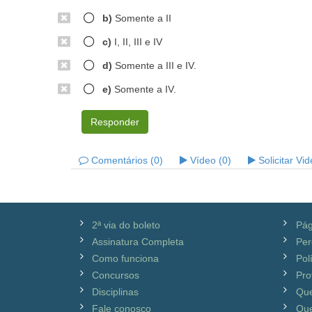
b)
Somente a II
c)
I, II, III e IV
d)
Somente a III e IV.
e)
Somente a IV.
Responder
Comentários (0)
Vídeo (0)
Solicitar Vi
2ª via do boleto
Pág
Assinatura Completa
Per
Como funciona
Pol
Concursos
Pro
Disciplinas
Qu
Fale conosco
Que