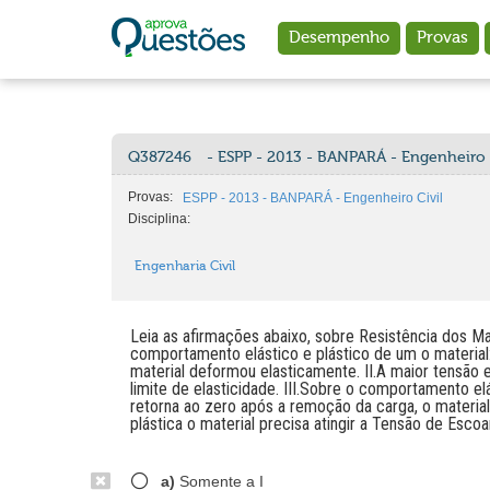
Ir para o conteúdo principal
Desempenho
Provas
Q387246
- ESPP - 2013 - BANPARÁ - Engenheiro 
Provas:
ESPP - 2013 - BANPARÁ - Engenheiro Civil
Disciplina:
Engenharia Civil
Leia as afirmações abaixo, sobre Resistência dos Mate
comportamento elástico e plástico de um o materia
material deformou elasticamente. II.A maior tensã
limite de elasticidade. III.Sobre o comportamento e
retorna ao zero após a remoção da carga, o materia
plástica o material precisa atingir a Tensão de Esco
a)
Somente a I