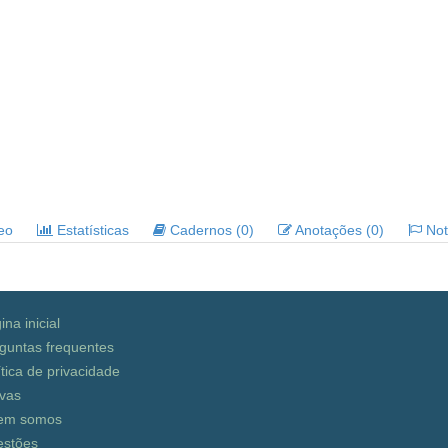
deo
Estatísticas
Cadernos (0)
Anotações (0)
Noti
ina inicial
guntas frequentes
ítica de privacidade
vas
em somos
stões