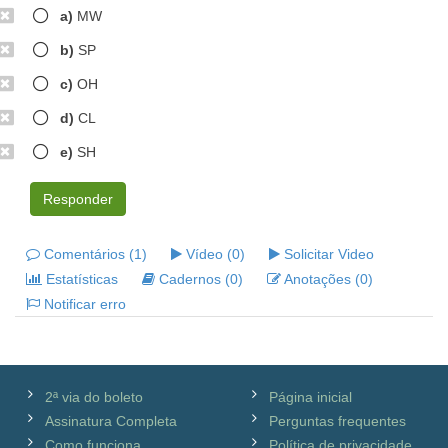
a)
MW
b)
SP
c)
OH
d)
CL
e)
SH
Responder
Comentários (1)
Vídeo (0)
Solicitar Video
Estatísticas
Cadernos (0)
Anotações (0)
Notificar erro
2ª via do boleto
Página inicial
Assinatura Completa
Perguntas frequentes
Como funciona
Política de privacidade