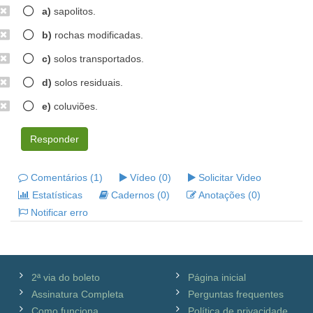
a)
sapolitos.
b)
rochas modificadas.
c)
solos transportados.
d)
solos residuais.
e)
coluviões.
Responder
Comentários (1)
Vídeo (0)
Solicitar Video
Estatísticas
Cadernos (0)
Anotações (0)
Notificar erro
2ª via do boleto
Página inicial
Assinatura Completa
Perguntas frequentes
Como funciona
Política de privacidade