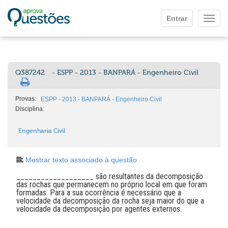
Ir para o conteúdo principal
Entrar
Mostr
Q387242
- ESPP - 2013 - BANPARÁ - Engenheiro Civil
Provas:
ESPP - 2013 - BANPARÁ - Engenheiro Civil
Disciplina:
Engenharia Civil
Mostrar texto associado à questão
___________________ são resultantes da decomposição
das rochas que permanecem no próprio local em que foram
formadas. Para a sua ocorrência é necessário que a
velocidade da decomposição da rocha seja maior do que a
velocidade da decomposição por agentes externos.