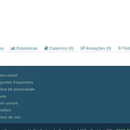
deo
Estatísticas
Cadernos (0)
Anotações (0)
Noti
ina inicial
guntas frequentes
ítica de privacidade
vas
em somos
stões
mos de uso