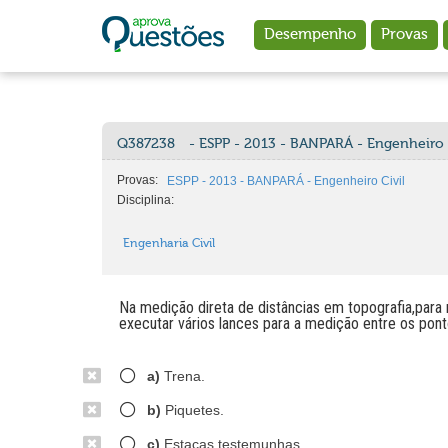
Ir para o conteúdo principal
Desempenho
Provas
Q387238
- ESPP - 2013 - BANPARÁ - Engenheiro 
Provas:
ESPP - 2013 - BANPARÁ - Engenheiro Civil
Disciplina:
Engenharia Civil
Na medição direta de distâncias em topografia,para
executar vários lances para a medição entre os pontos
a)
Trena.
b)
Piquetes.
c)
Estacas testemunhas.