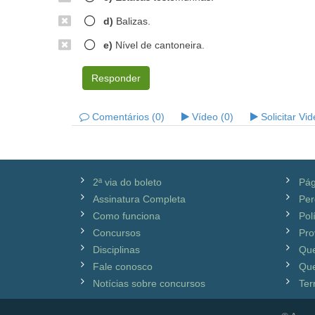
d)
Balizas.
e)
Nível de cantoneira.
Responder
Comentários (0)
Vídeo (0)
Solicitar Vi
2ª via do boleto
Pág
Assinatura Completa
Per
Como funciona
Pol
Concursos
Pro
Disciplinas
Qu
Fale conosco
Que
Notícias sobre concursos
Ter