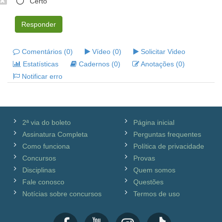
Certo
Responder
Comentários (0)
Vídeo (0)
Solicitar Video
Estatísticas
Cadernos (0)
Anotações (0)
Notificar erro
2ª via do boleto
Página inicial
Assinatura Completa
Perguntas frequentes
Como funciona
Política de privacidade
Concursos
Provas
Disciplinas
Quem somos
Fale conosco
Questões
Notícias sobre concursos
Termos de uso