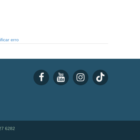
ficar erro
27 6282