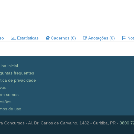
deo
Estatísticas
Cadernos (0)
Anotações (0)
Noti
ina inicial
guntas frequentes
ítica de privacidade
vas
em somos
stões
mos de uso
a Concursos - Al. Dr. Carlos de Carvalho, 1482 - Curitiba, PR -
0800 7