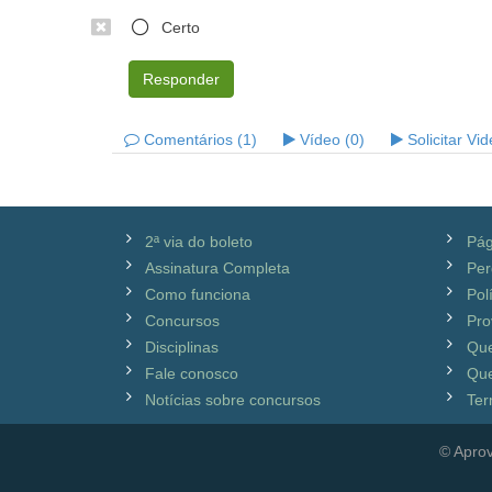
Certo
Responder
Comentários (1)
Vídeo (0)
Solicitar Vi
2ª via do boleto
Pág
Assinatura Completa
Per
Como funciona
Pol
Concursos
Pro
Disciplinas
Qu
Fale conosco
Que
Notícias sobre concursos
Ter
© Aprov