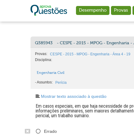
Ir para o conteúdo principal
Desempenho
Provas
Q385943
- CESPE - 2015 - MPOG - Engenharia - 
Provas:
CESPE - 2015 - MPOG - Engenharia - Área 4 - 19
Disciplina:
Engenharia Civil
-
Assuntos:
Perícia
Mostrar texto associado à questão
Em casos especiais, em que haja necessidade de pro
informações preliminares, sem maiores detalhamento
pericial, um trabalho sumário.
Errado