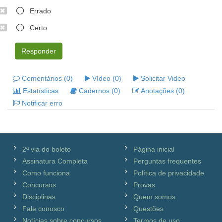
Errado
Certo
Responder
Comentários (0)
Vídeo (0)
Solicitar Video
Estatísticas
Cadernos (0)
Anotações (0)
Notificar erro
2ª via do boleto
Página inicial
Assinatura Completa
Perguntas frequentes
Como funciona
Política de privacidade
Concursos
Provas
Disciplinas
Quem somos
Fale conosco
Questões
Notícias sobre concursos
Termos de uso