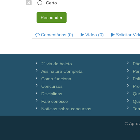
Certo
Responder
Comentários (0)
Vídeo (0)
Solicitar Vi
2ª via do boleto
Pág
Assinatura Completa
Per
Como funciona
Pol
Concursos
Pro
Disciplinas
Qu
Fale conosco
Que
Notícias sobre concursos
Ter
© Aprov