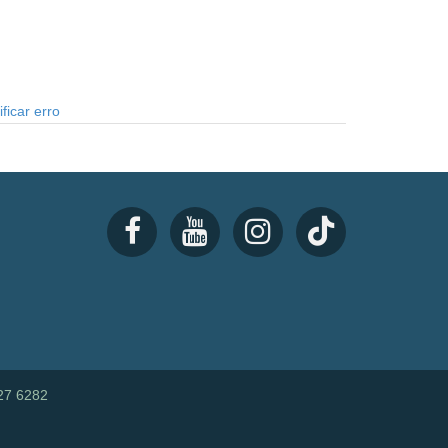
ficar erro
27 6282