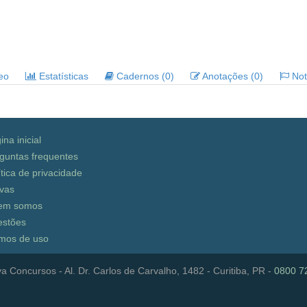
deo
Estatísticas
Cadernos (0)
Anotações (0)
Noti
ina inicial
guntas frequentes
ítica de privacidade
vas
em somos
stões
mos de uso
a Concursos - Al. Dr. Carlos de Carvalho, 1482 - Curitiba, PR -
0800 7