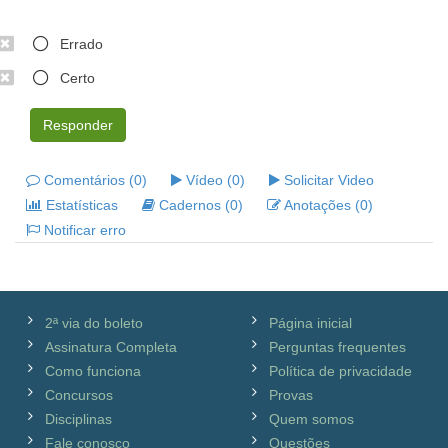
Errado
Certo
Responder
Comentários (0)
Vídeo (0)
Solicitar Video
Estatísticas
Cadernos (0)
Anotações (0)
Notificar erro
2ª via do boleto
Página inicial
Assinatura Completa
Perguntas frequentes
Como funciona
Política de privacidade
Concursos
Provas
Disciplinas
Quem somos
Fale conosco
Questões