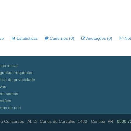
deo
Estatísticas
Cadernos (0)
Anotações (0)
Noti
ina inicial
guntas frequentes
ítica de privacidade
vas
em somos
stões
mos de uso
a Concursos - Al. Dr. Carlos de Carvalho, 1482 - Curitiba, PR -
0800 7