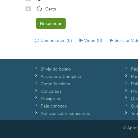
Certo
Responder
Comentários (0)
Vídeo (0)
Solicitar Vi
2ª via do boleto
Pág
Assinatura Completa
Per
Como funciona
Pol
Concursos
Pro
Disciplinas
Qu
Fale conosco
Que
Notícias sobre concursos
Ter
© Aprov