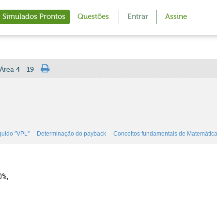
Simulados Prontos
Questões
Entrar
Assine
Área 4 - 19
iquido "VPL"
Determinação do payback
Conceitos fundamentais de Matemática
0%,