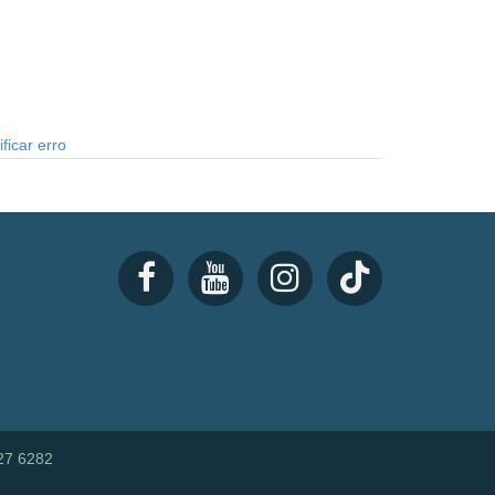
ficar erro
27 6282