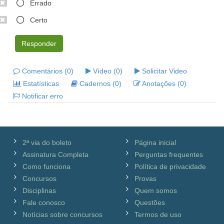
Errado
Certo
Responder
Comentários (0)
Vídeo (0)
Solicitar Video
Estatísticas
Cadernos (0)
Anotações (0)
Notificar erro
2ª via do boleto
Página inicial
Assinatura Completa
Perguntas frequentes
Como funciona
Política de privacidade
Concursos
Provas
Disciplinas
Quem somos
Fale conosco
Questões
Notícias sobre concursos
Termos de uso