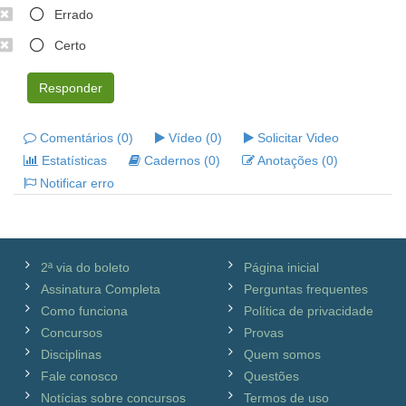
Errado
Certo
Responder
Comentários (0)
Vídeo (0)
Solicitar Video
Estatísticas
Cadernos (0)
Anotações (0)
Notificar erro
2ª via do boleto
Página inicial
Assinatura Completa
Perguntas frequentes
Como funciona
Política de privacidade
Concursos
Provas
Disciplinas
Quem somos
Fale conosco
Questões
Notícias sobre concursos
Termos de uso