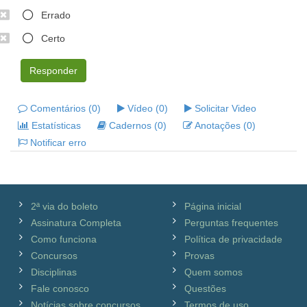
Errado
Certo
Responder
Comentários (0)
Vídeo (0)
Solicitar Video
Estatísticas
Cadernos (0)
Anotações (0)
Notificar erro
2ª via do boleto
Página inicial
Assinatura Completa
Perguntas frequentes
Como funciona
Política de privacidade
Concursos
Provas
Disciplinas
Quem somos
Fale conosco
Questões
Notícias sobre concursos
Termos de uso