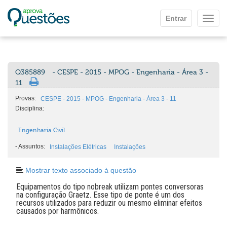
Ir para o conteúdo principal
Entrar
Mostr
Q385889
- CESPE - 2015 - MPOG - Engenharia - Área 3 -
11
Provas:
CESPE - 2015 - MPOG - Engenharia - Área 3 - 11
Disciplina:
Engenharia Civil
-
Assuntos:
Instalações Elétricas
Instalações
Mostrar texto associado à questão
Equipamentos do tipo nobreak utilizam pontes conversoras
na configuração Graetz. Esse tipo de ponte é um dos
recursos utilizados para reduzir ou mesmo eliminar efeitos
causados por harmônicos.