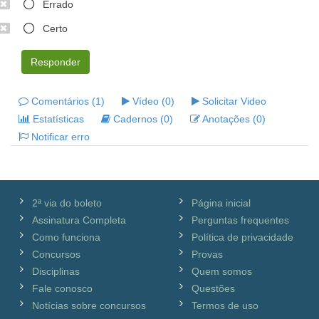
Errado
Certo
Responder
Comentários (1)
Vídeo (0)
Solicitar Video
Estatísticas
Cadernos (0)
Anotações (0)
Notificar erro
2ª via do boleto
Página inicial
Assinatura Completa
Perguntas frequentes
Como funciona
Política de privacidade
Concursos
Provas
Disciplinas
Quem somos
Fale conosco
Questões
Notícias sobre concursos
Termos de uso