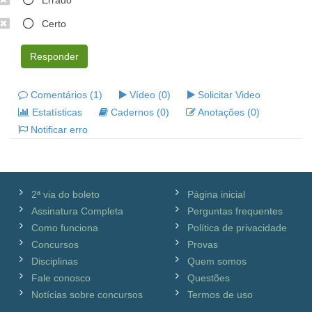
Errado
Certo
Responder
Comentários (1)
Vídeo (0)
Solicitar Video
Estatísticas
Cadernos (0)
Anotações (0)
Notificar erro
2ª via do boleto
Página inicial
Assinatura Completa
Perguntas frequentes
Como funciona
Política de privacidade
Concursos
Provas
Disciplinas
Quem somos
Fale conosco
Questões
Notícias sobre concursos
Termos de uso