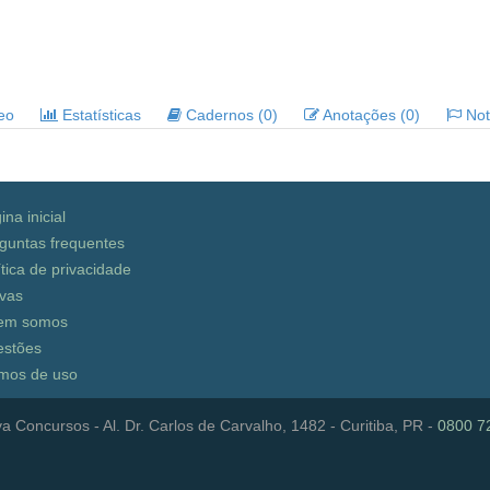
deo
Estatísticas
Cadernos (0)
Anotações (0)
Noti
ina inicial
guntas frequentes
ítica de privacidade
vas
em somos
stões
mos de uso
a Concursos - Al. Dr. Carlos de Carvalho, 1482 - Curitiba, PR -
0800 7