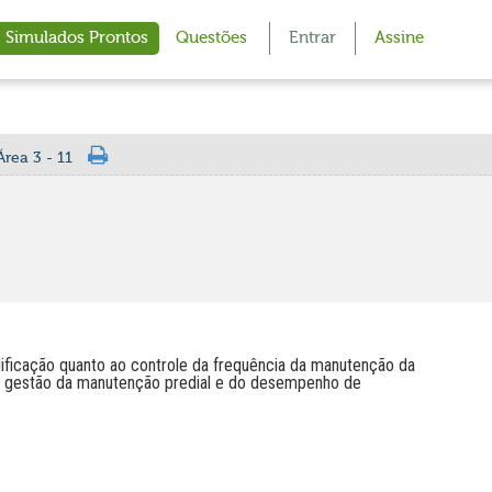
Simulados Prontos
Questões
Entrar
Assine
rea 3 - 11
dificação quanto ao controle da frequência da manutenção da
à gestão da manutenção predial e do desempenho de