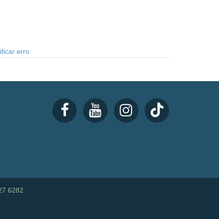
ficar erro
27 6282