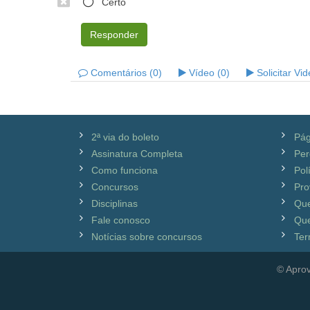
Certo
Responder
Comentários (0)
Vídeo (0)
Solicitar Vi
2ª via do boleto
Pág
Assinatura Completa
Per
Como funciona
Pol
Concursos
Pro
Disciplinas
Qu
Fale conosco
Que
Notícias sobre concursos
Ter
© Aprov