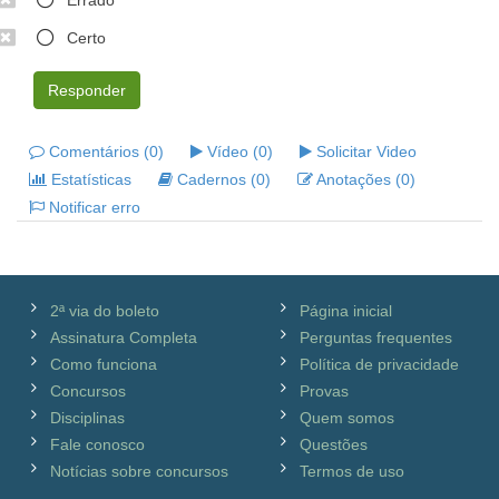
Errado
Certo
Responder
Comentários (0)
Vídeo (0)
Solicitar Video
Estatísticas
Cadernos (0)
Anotações (0)
Notificar erro
2ª via do boleto
Página inicial
Assinatura Completa
Perguntas frequentes
Como funciona
Política de privacidade
Concursos
Provas
Disciplinas
Quem somos
Fale conosco
Questões
Notícias sobre concursos
Termos de uso