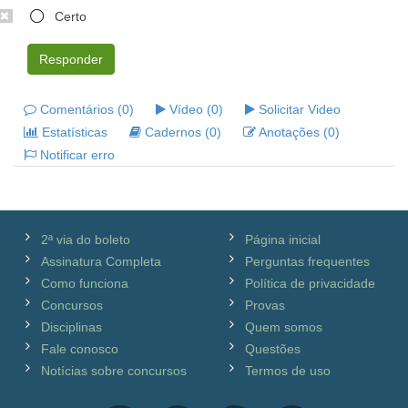
Certo
Responder
Comentários (0)
Vídeo (0)
Solicitar Video
Estatísticas
Cadernos (0)
Anotações (0)
Notificar erro
2ª via do boleto
Página inicial
Assinatura Completa
Perguntas frequentes
Como funciona
Política de privacidade
Concursos
Provas
Disciplinas
Quem somos
Fale conosco
Questões
Notícias sobre concursos
Termos de uso