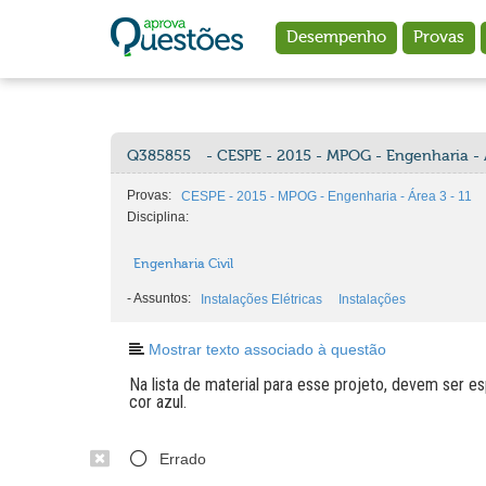
Ir para o conteúdo principal
Desempenho
Provas
Q385855
- CESPE - 2015 - MPOG - Engenharia - 
Provas:
CESPE - 2015 - MPOG - Engenharia - Área 3 - 11
Disciplina:
Engenharia Civil
-
Assuntos:
Instalações Elétricas
Instalações
Mostrar texto associado à questão
Na lista de material para esse projeto, devem ser e
cor azul.
Errado