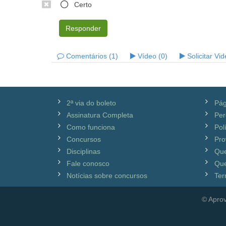
Certo
Responder
Comentários (1)
Vídeo (0)
Solicitar Vi
2ª via do boleto
Pág
Assinatura Completa
Per
Como funciona
Pol
Concursos
Pro
Disciplinas
Qu
Fale conosco
Que
Notícias sobre concursos
Ter
© Aprov