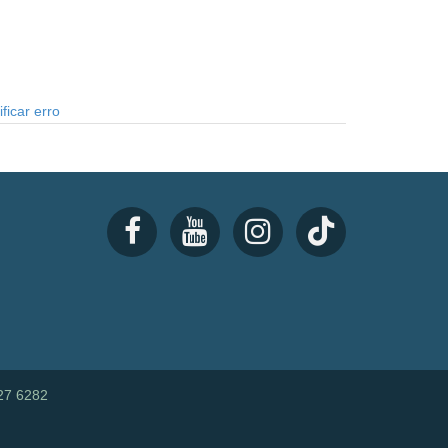
ficar erro
27 6282