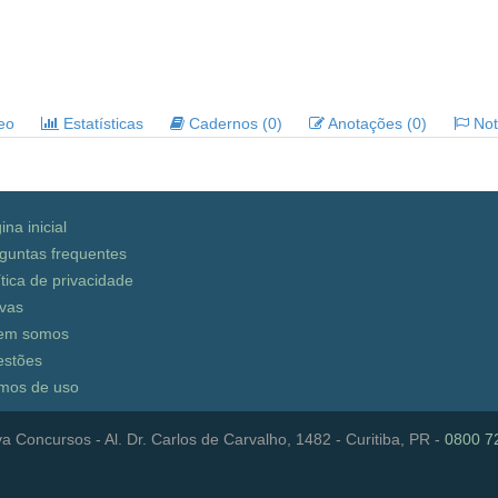
deo
Estatísticas
Cadernos (0)
Anotações (0)
Noti
ina inicial
guntas frequentes
ítica de privacidade
vas
em somos
stões
mos de uso
a Concursos - Al. Dr. Carlos de Carvalho, 1482 - Curitiba, PR -
0800 7