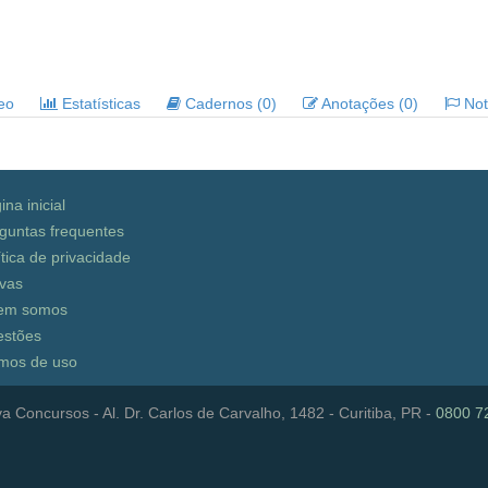
deo
Estatísticas
Cadernos (0)
Anotações (0)
Noti
ina inicial
guntas frequentes
ítica de privacidade
vas
em somos
stões
mos de uso
a Concursos - Al. Dr. Carlos de Carvalho, 1482 - Curitiba, PR -
0800 7