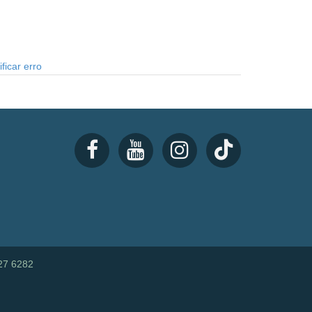
ficar erro
27 6282