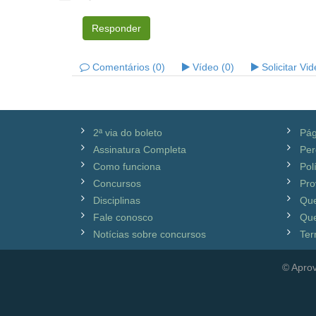
Responder
Comentários (0)
Vídeo (0)
Solicitar Vi
2ª via do boleto
Pág
Assinatura Completa
Per
Como funciona
Pol
Concursos
Pro
Disciplinas
Qu
Fale conosco
Que
Notícias sobre concursos
Ter
© Aprov