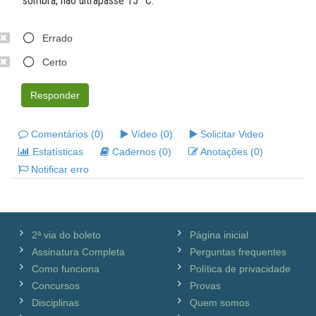
sombra, não ultrapasse 15 °C.
Errado
Certo
Responder
Comentários (0)
Vídeo (0)
Solicitar Video
Estatísticas
Cadernos (0)
Anotações (0)
Notificar erro
2ª via do boleto
Página inicial
Assinatura Completa
Perguntas frequentes
Como funciona
Política de privacidade
Concursos
Provas
Disciplinas
Quem somos