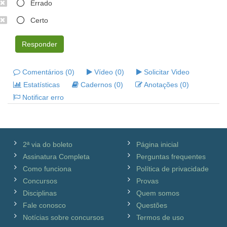
Errado
Certo
Responder
Comentários (0)
Vídeo (0)
Solicitar Video
Estatísticas
Cadernos (0)
Anotações (0)
Notificar erro
2ª via do boleto
Página inicial
Assinatura Completa
Perguntas frequentes
Como funciona
Política de privacidade
Concursos
Provas
Disciplinas
Quem somos
Fale conosco
Questões
Notícias sobre concursos
Termos de uso