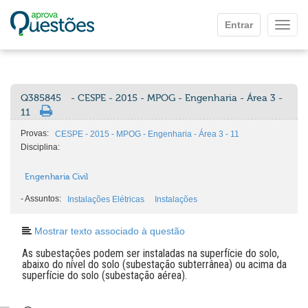
Ir para o conteúdo principal
Entrar
Mostr
Q385845
- CESPE - 2015 - MPOG - Engenharia - Área 3 -
11
Provas:
CESPE - 2015 - MPOG - Engenharia - Área 3 - 11
Disciplina:
Engenharia Civil
-
Assuntos:
Instalações Elétricas
Instalações
Mostrar texto associado à questão
As subestações podem ser instaladas na superfície do solo,
abaixo do nível do solo (subestação subterrânea) ou acima da
superfície do solo (subestação aérea).