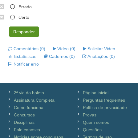
Errado
Certo
Responder
Comentários (0)
Vídeo (0)
Solicitar Video
Estatísticas
Cadernos (0)
Anotações (0)
Notificar erro
2ª via do boleto
Página inicial
Assinatura Completa
Perguntas frequentes
Como funciona
Política de privacidade
Concursos
Provas
Disciplinas
Quem somos
Fale conosco
Questões
Notícias sobre concursos
Termos de uso