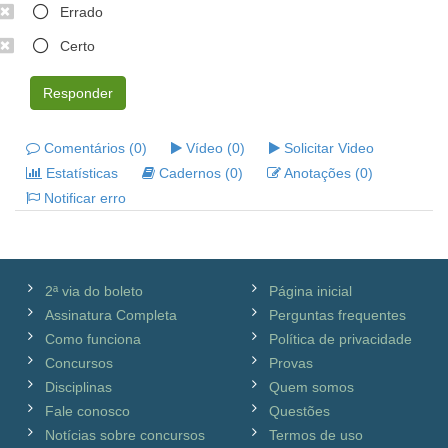
Errado
Certo
Responder
Comentários (0)
Vídeo (0)
Solicitar Video
Estatísticas
Cadernos (0)
Anotações (0)
Notificar erro
2ª via do boleto
Página inicial
Assinatura Completa
Perguntas frequentes
Como funciona
Política de privacidade
Concursos
Provas
Disciplinas
Quem somos
Fale conosco
Questões
Notícias sobre concursos
Termos de uso