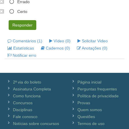
Errado
Certo
Responder
Comentários (1)
Vídeo (0)
Solicitar Video
Estatísticas
Cadernos (0)
Anotações (0)
Notificar erro
2ª via do boleto
Página inicial
Assinatura Completa
Perguntas frequentes
Como funciona
Política de privacidade
Concursos
Provas
Disciplinas
Quem somos
Fale conosco
Questões
Notícias sobre concursos
Termos de uso