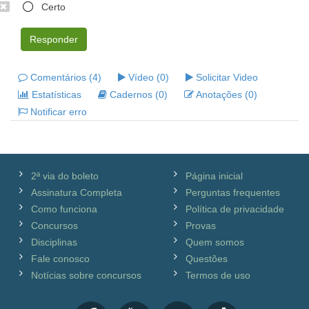
Certo
Responder
Comentários (4)
Vídeo (0)
Solicitar Video
Estatísticas
Cadernos (0)
Anotações (0)
Notificar erro
2ª via do boleto
Página inicial
Assinatura Completa
Perguntas frequentes
Como funciona
Política de privacidade
Concursos
Provas
Disciplinas
Quem somos
Fale conosco
Questões
Notícias sobre concursos
Termos de uso