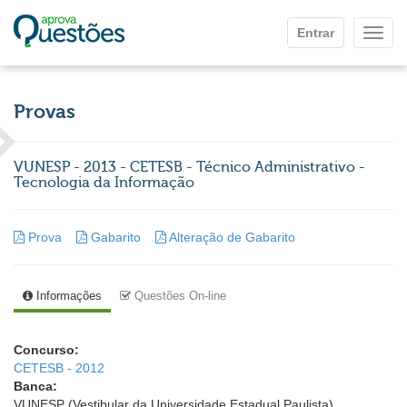
Ir para o conteúdo principal
Entrar
Mostr
Provas
VUNESP - 2013 - CETESB - Técnico Administrativo -
Tecnologia da Informação
Prova
Gabarito
Alteração de Gabarito
Informações
Questões On-line
Concurso:
CETESB - 2012
Banca:
VUNESP (Vestibular da Universidade Estadual Paulista)