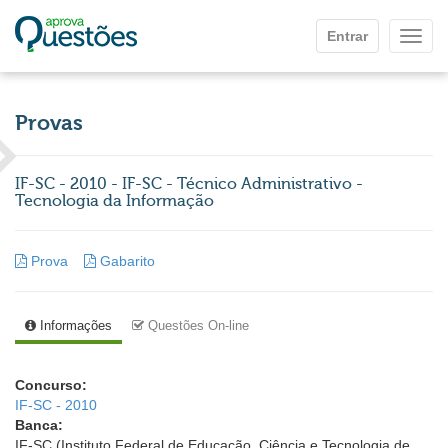
Ir para o conteúdo principal
Entrar
Mostr
Provas
IF-SC - 2010 - IF-SC - Técnico Administrativo -
Tecnologia da Informação
Prova
Gabarito
Informações
Questões On-line
Concurso:
IF-SC - 2010
Banca:
IF-SC (Instituto Federal de Educação, Ciência e Tecnologia de