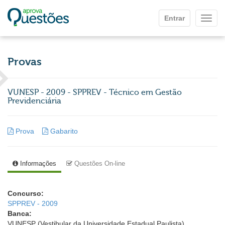
Ir para o conteúdo principal
Entrar
Mostr
Provas
VUNESP - 2009 - SPPREV - Técnico em Gestão
Previdenciária
Prova
Gabarito
Informações
Questões On-line
Concurso:
SPPREV - 2009
Banca:
VUNESP (Vestibular da Universidade Estadual Paulista)