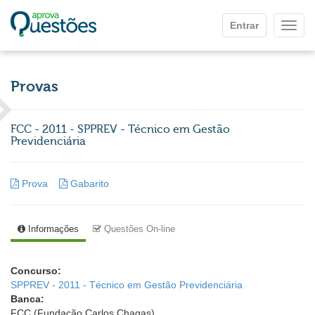
Ir para o conteúdo principal
Entrar
Mostr
Provas
FCC - 2011 - SPPREV - Técnico em Gestão
Previdenciária
Prova
Gabarito
Informações
Questões On-line
Concurso:
SPPREV - 2011 - Técnico em Gestão Previdenciária
Banca:
FCC (Fundação Carlos Chagas)