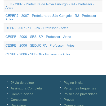
FEC - 2007 - Prefeitura de Nova Friburgo - RJ - Professor -
Artes
CEPERJ - 2007 - Prefeitura de São Gonçalo - RJ - Professor -
Artes
UFPR - 2007 - SEE-PR - Professor - Artes
CESPE - 2006 - SESI-SP - Professor - Artes
CESPE - 2006 - SEDUC-PA - Professor - Artes
CESPE - 2006 - SEE-DF - Professor - Artes
2ª via do boleto
Página inicial
Assinatura Completa
Perguntas frequentes
Como funciona
Política de privacidade
Concursos
Provas
Disciplinas
Quem somos