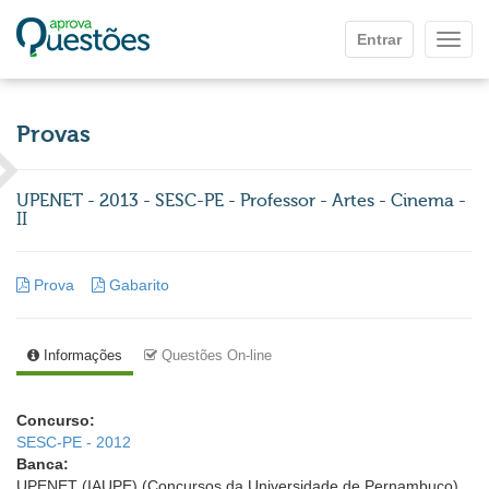
Ir para o conteúdo principal
Entrar
Mostr
Provas
UPENET - 2013 - SESC-PE - Professor - Artes - Cinema -
II
Prova
Gabarito
Informações
Questões On-line
Concurso:
SESC-PE - 2012
Banca:
UPENET (IAUPE) (Concursos da Universidade de Pernambuco)