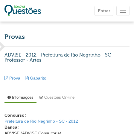
Ir para o conteúdo principal
Entrar
Mostr
Provas
ADVISE - 2012 - Prefeitura de Rio Negrinho - SC -
Professor - Artes
Prova
Gabarito
Informações
Questões On-line
Concurso:
Prefeitura de Rio Negrinho - SC - 2012
Banca:
ADVISE (ADVISE Consultoria)