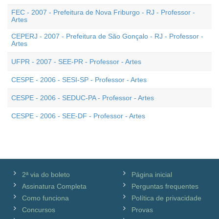
FEC - 2007 - Prefeitura de Nova Friburgo - RJ - Professor -
Artes
CEPERJ - 2007 - Prefeitura de São Gonçalo - RJ - Professor -
Artes
UFPR - 2007 - SEE-PR - Professor - Artes
CESPE - 2006 - SESI-SP - Professor - Artes
CESPE - 2006 - SEDUC-PA - Professor - Artes
CESPE - 2006 - SEE-DF - Professor - Artes
2ª via do boleto
Página inicial
Assinatura Completa
Perguntas frequentes
Como funciona
Política de privacidade
Concursos
Provas