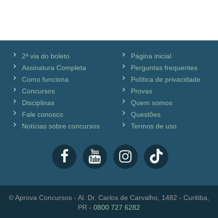
2ª via do boleto
Página inicial
Assinatura Completa
Perguntas frequentes
Como funciona
Política de privacidade
Concursos
Provas
Disciplinas
Quem somos
Fale conosco
Questões
Notícias sobre concursos
Termos de uso
© Aprova Concursos - Al. Dr. Carlos de Carvalho, 1482 - Curitiba,
PR -
0800 727 6282