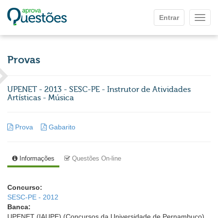
Ir para o conteúdo principal
Entrar
Mostr
Provas
UPENET - 2013 - SESC-PE - Instrutor de Atividades
Artísticas - Música
Prova
Gabarito
Informações
Questões On-line
Concurso:
SESC-PE - 2012
Banca:
UPENET (IAUPE) (Concursos da Universidade de Pernambuco)