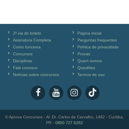
2ª via do boleto
Página inicial
Assinatura Completa
Perguntas frequentes
Como funciona
Política de privacidade
Concursos
Provas
Disciplinas
Quem somos
Fale conosco
Questões
Notícias sobre concursos
Termos de uso
© Aprova Concursos - Al. Dr. Carlos de Carvalho, 1482 - Curitiba,
PR -
0800 727 6282