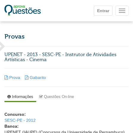
Ir para o conteúdo principal
Entrar
Mostr
Provas
UPENET - 2013 - SESC-PE - Instrutor de Atividades
Artísticas - Cinema
Prova
Gabarito
Informações
Questões On-line
Concurso:
SESC-PE - 2012
Banca:
UPENET (IAUPE) (Concursos da Universidade de Pernambuco)