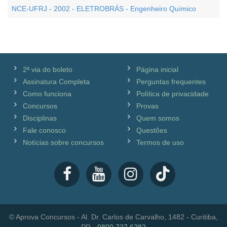
NCE-UFRJ - 2002 - ELETROBRÁS - Engenheiro Químico
2ª via do boleto
Página inicial
Assinatura Completa
Perguntas frequentes
Como funciona
Política de privacidade
Concursos
Provas
Disciplinas
Quem somos
Fale conosco
Questões
Notícias sobre concursos
Termos de uso
© Aprova Concursos - Al. Dr. Carlos de Carvalho, 1482 - Curitiba,