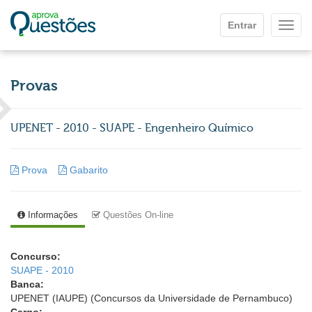
Ir para o conteúdo principal
Entrar
Mostr
Provas
UPENET - 2010 - SUAPE - Engenheiro Químico
Prova
Gabarito
Informações
Questões On-line
Concurso:
SUAPE - 2010
Banca:
UPENET (IAUPE) (Concursos da Universidade de Pernambuco)