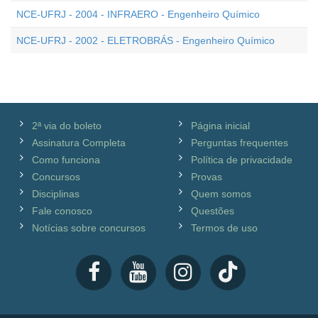
NCE-UFRJ - 2004 - INFRAERO - Engenheiro Químico
NCE-UFRJ - 2002 - ELETROBRÁS - Engenheiro Químico
2ª via do boleto
Página inicial
Assinatura Completa
Perguntas frequentes
Como funciona
Política de privacidade
Concursos
Provas
Disciplinas
Quem somos
Fale conosco
Questões
Notícias sobre concursos
Termos de uso