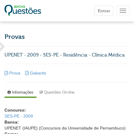
Ir para o conteúdo principal
Entrar
Mostr
Provas
UPENET - 2009 - SES-PE - Residência - Clínica Médica
Prova
Gabarito
Informações
Questões On-line
Concurso:
SES-PE - 2009
Banca:
UPENET (IAUPE) (Concursos da Universidade de Pernambuco)