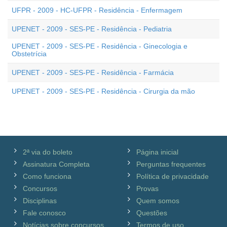
UFPR - 2009 - HC-UFPR - Residência - Enfermagem
UPENET - 2009 - SES-PE - Residência - Pediatria
UPENET - 2009 - SES-PE - Residência - Ginecologia e
Obstetrícia
UPENET - 2009 - SES-PE - Residência - Farmácia
UPENET - 2009 - SES-PE - Residência - Cirurgia da mão
2ª via do boleto
Página inicial
Assinatura Completa
Perguntas frequentes
Como funciona
Política de privacidade
Concursos
Provas
Disciplinas
Quem somos
Fale conosco
Questões
Notícias sobre concursos
Termos de uso