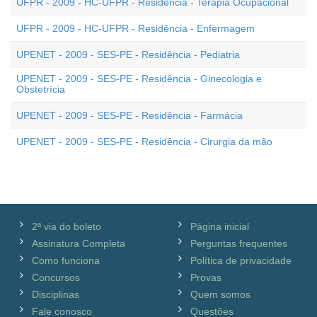
UFPR - 2009 - HC-UFPR - Residência - Terapia Ocupacional
UFPR - 2009 - HC-UFPR - Residência - Enfermagem
UPENET - 2009 - SES-PE - Residência - Pediatria
UPENET - 2009 - SES-PE - Residência - Ginecologia e
Obstetrícia
UPENET - 2009 - SES-PE - Residência - Farmácia
UPENET - 2009 - SES-PE - Residência - Cirurgia da mão
2ª via do boleto
Página inicial
Assinatura Completa
Perguntas frequentes
Como funciona
Política de privacidade
Concursos
Provas
Disciplinas
Quem somos
Fale conosco
Questões